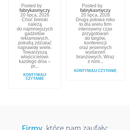
Posted by
Posted by
fabrykasmyczy
fabrykasmyczy
20 lipca, 2026
20 lipca, 2026
Choć breloki
Druga połowa roku
należą
to dla wielu firm
do najmniejszych
intensywny czas
gadżetów
przygotowań
reklamowych,
do targów,
potrafią zdziałać
konferencji
naprawdę wiele.
oraz jesiennych
Towarzyszą
wydarzeń
właścicielowi
branżowych. Wraz
każdego dnia –
z nimi...
pr...
KONTYNUUJ CZYTANIE
KONTYNUUJ
CZYTANIE
Firmy
, które nam zaufały: