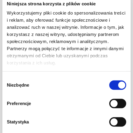
oczekujesz jakości
,
Niniejsza strona korzysta z plików cookie
która nie ma sobie równych
Wykorzystujemy pliki cookie do spersonalizowania treści
i reklam, aby oferować funkcje społecznościowe i
analizować ruch w naszej witrynie. Informacje o tym, jak
Efekt zależy od surowców, jak też od włożonej
korzystasz z naszej witryny, udostępniamy partnerom
pracy. Dlatego nie tylko korzystamy
ze sprawdzonych półproduktów, ale również stale
społecznościowym, reklamowym i analitycznym.
podnosimy swoje kwalifikacje i zbieramy nowe
Partnerzy mogą połączyć te informacje z innymi danymi
doświadczenia. W kwestii jakości smyczy
reklamowych z nadrukiem nie uznajemy żadnych
otrzymanymi od Ciebie lub uzyskanymi podczas
kompromisów.
korzystania z ich usług.
Wybór
Niezbędne
zgody
doceniasz rewelacyjną
współpracę
Preferencje
i doradztwo
Statystyka
W kontaktach z klientami stawiamy na uczciwość,