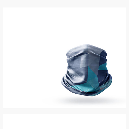
Pozwól swoim klientom wyróżnić się z tłumu.
Kominy
z nadrukiem