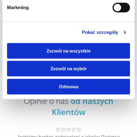
profesjonalizm oraz transparentność, a wszystko
to doprawione uśmiechem i miłą atmosferą.
Marketing
Zawsze doradzamy nie najdroższą, ale najlepszą
opcję, tak byś był zadowolony z efektu. Wszelkie
zmiany przy produkcji smyczy sublimacyjnej
są konsultowane i ustalane przed przyjęciem
zlecenia do realizacji – dzięki temu wiesz, czego
Pokaż szczegóły
się spodziewać.
Zezwól na wszystkie
WIĘCEJ O NASZYM ZESPOLE
Zezwól na wybór
Odmowa
Opinie o nas
od naszych
Klientów