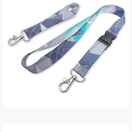
Smycze reklamowe
Zamów smycze z trwałym nadrukiem,
których cena jest niezwykle atrakcyjna.