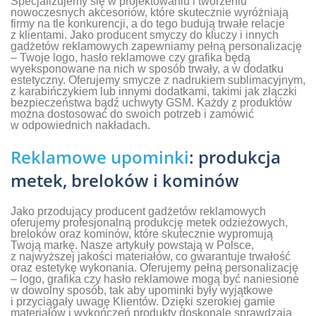
Specjalizujemy się w projektowaniu i tworzeniu
nowoczesnych akcesoriów, które skutecznie wyróżniają
firmy na tle konkurencji, a do tego budują trwałe relacje
z klientami. Jako producent smyczy do kluczy i innych
gadżetów reklamowych zapewniamy pełną personalizację
– Twoje logo, hasło reklamowe czy grafika będą
wyeksponowane na nich w sposób trwały, a w dodatku
estetyczny. Oferujemy smycze z nadrukiem sublimacyjnym,
z karabińczykiem lub innymi dodatkami, takimi jak złączki
bezpieczeństwa bądź uchwyty GSM. Każdy z produktów
można dostosować do swoich potrzeb i zamówić
w odpowiednich nakładach.
Reklamowe upominki
: produkcja
metek, breloków i kominów
Jako przodujący producent gadżetów reklamowych
oferujemy profesjonalną produkcję metek odzieżowych,
breloków oraz kominów, które skutecznie wypromują
Twoją markę. Nasze artykuły powstają w Polsce,
z najwyższej jakości materiałów, co gwarantuje trwałość
oraz estetykę wykonania. Oferujemy pełną personalizację
– logo, grafika czy hasło reklamowe mogą być naniesione
w dowolny sposób, tak aby upominki były wyjątkowe
i przyciągały uwagę Klientów. Dzięki szerokiej gamie
materiałów i wykończeń produkty doskonale sprawdzają