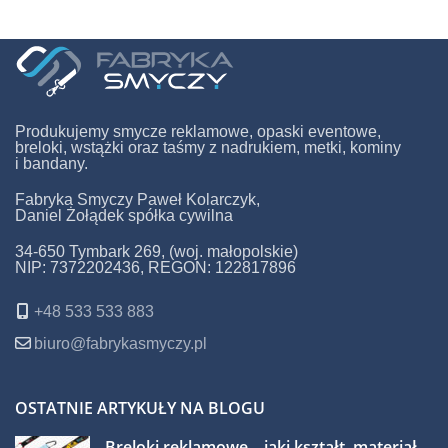
Produkujemy smycze reklamowe, opaski eventowe,
breloki, wstążki oraz taśmy z nadrukiem, metki, kominy
i bandany.
Fabryka Smyczy Paweł Kolarczyk,
Daniel Żołądek spółka cywilna
34-650 Tymbark 269, (woj. małopolskie)
NIP: 7372202436, REGON: 122817896
+48 533 533 883
biuro@fabrykasmyczy.pl
OSTATNIE ARTYKUŁY NA BLOGU
Breloki reklamowe – jaki kształt, materiał