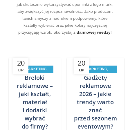
jak skutecznie wykorzystywać upominki z logo marki,
aby zwiększyć jej rozpoznawalność. Jako producent
tanich smyczy z nadrukiem podpowiemy, które
kształty wybierać oraz jakie kolory najczęściej
przyciągają wzrok. Skorzystaj z
darmowej wiedzy
!
20
20
,
,
E-MARKETING
E-MARKETING
LIP
LIP
Breloki
Gadżety
,
,
INSPIRACJE
INSPIRACJE
PROMOCJA
PROMOCJA BIZNESU
reklamowe –
reklamowe
BIZNESU
jaki kształt,
2026 – jakie
materiał
trendy warto
i dodatki
znać
wybrać
przed sezonem
do firmy?
eventowym?