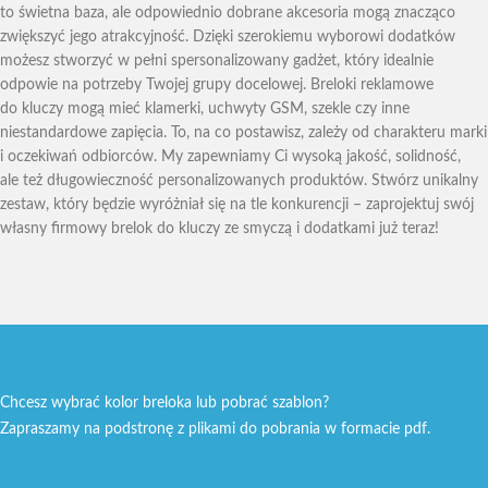
to świetna baza, ale odpowiednio dobrane akcesoria mogą znacząco
zwiększyć jego atrakcyjność. Dzięki szerokiemu wyborowi dodatków
możesz stworzyć w pełni spersonalizowany gadżet, który idealnie
odpowie na potrzeby Twojej grupy docelowej. Breloki reklamowe
do kluczy mogą mieć klamerki, uchwyty GSM, szekle czy inne
niestandardowe zapięcia. To, na co postawisz, zależy od charakteru marki
i oczekiwań odbiorców. My zapewniamy Ci wysoką jakość, solidność,
ale też długowieczność personalizowanych produktów. Stwórz unikalny
zestaw, który będzie wyróżniał się na tle konkurencji – zaprojektuj swój
własny firmowy brelok do kluczy ze smyczą i dodatkami już teraz!
Chcesz wybrać kolor breloka lub pobrać szablon?
Zapraszamy na podstronę z plikami do pobrania w formacie pdf.