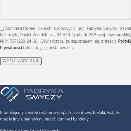
Administratorem danych osobowych jest Fabryka Smyczy Paweł
Kolarczyk, Daniel Żołądek s.c., 34-650 Tymbark 269 (woj. małopolskie),
NIP: 737-220-24-36. Oświadczam, że zapoznałem się z treścią
Polityki
Prywatności
i akceptuję jej postanowienia.
Produkujemy smycze reklamowe, opaski eventowe, breloki, wstążki
oraz taśmy z nadrukiem, metki, kominy i bandany.