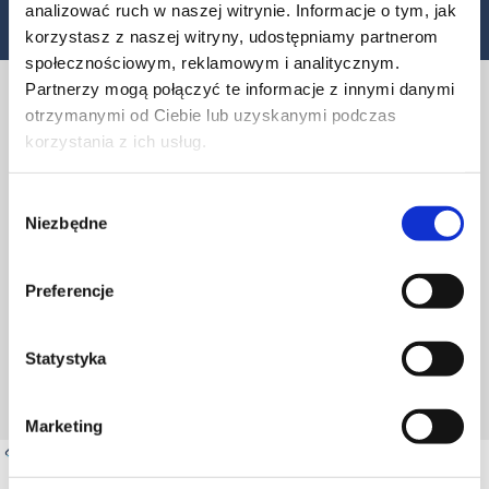
analizować ruch w naszej witrynie. Informacje o tym, jak
korzystasz z naszej witryny, udostępniamy partnerom
społecznościowym, reklamowym i analitycznym.
Partnerzy mogą połączyć te informacje z innymi danymi
otrzymanymi od Ciebie lub uzyskanymi podczas
DOBIERZ AKCESORIA DO SMYCZY Z KARABIŃCZYKIEM I KLAMERKĄ
korzystania z ich usług.
Karabińczyki, Klamerki,
Wybór
Uchwyty GSM, Szekle,
Niezbędne
zgody
Akcesoria
Preferencje
niestandardowe
Statystyka
Marketing