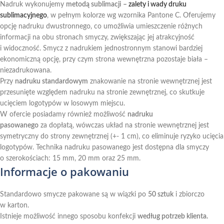
Nadruk wykonujemy
metodą sublimacji
–
zalety i wady druku
sublimacyjnego
, w pełnym kolorze wg wzornika Pantone C. Oferujemy
opcję nadruku dwustronnego, co umożliwia umieszczenie różnych
informacji na obu stronach smyczy, zwiększając jej atrakcyjność
i widoczność. Smycz z nadrukiem jednostronnym stanowi bardziej
ekonomiczną opcję, przy czym strona wewnętrzna pozostaje biała –
niezadrukowana.
Przy
nadruku standardowym
znakowanie na stronie wewnętrznej jest
przesunięte względem nadruku na stronie zewnętrznej, co skutkuje
ucięciem logotypów w losowym miejscu.
W ofercie posiadamy również możliwość
nadruku
pasowanego
za dopłatą, wówczas układ na stronie wewnętrznej jest
symetryczny do strony zewnętrznej (+- 1 cm), co eliminuje ryzyko ucięcia
logotypów. Technika nadruku pasowanego jest dostępna dla smyczy
o szerokościach: 15 mm, 20 mm oraz 25 mm.
Informacje o pakowaniu
Standardowo smycze pakowane są w wiązki po
50 sztuk
i zbiorczo
w karton.
Istnieje możliwość innego sposobu konfekcji
według potrzeb klienta.