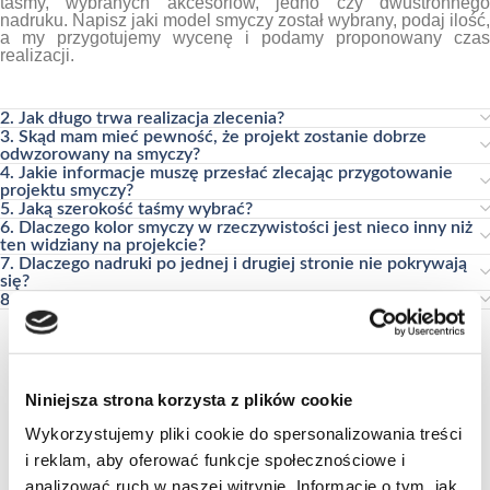
taśmy, wybranych akcesoriów, jedno czy dwustronnego
nadruku. Napisz jaki model smyczy został wybrany, podaj ilość,
a my przygotujemy wycenę i podamy proponowany czas
realizacji.
2. Jak długo trwa realizacja zlecenia?
3. Skąd mam mieć pewność, że projekt zostanie dobrze
odwzorowany na smyczy?
4. Jakie informacje muszę przesłać zlecając przygotowanie
projektu smyczy?
5. Jaką szerokość taśmy wybrać?
6. Dlaczego kolor smyczy w rzeczywistości jest nieco inny niż
ten widziany na projekcie?
7. Dlaczego nadruki po jednej i drugiej stronie nie pokrywają
się?
8. Masz inne pytania?
Niniejsza strona korzysta z plików cookie
Wykorzystujemy pliki cookie do spersonalizowania treści
i reklam, aby oferować funkcje społecznościowe i
analizować ruch w naszej witrynie. Informacje o tym, jak