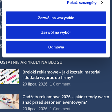
wstążki oraz taśmy z nadrukiem, metki, kominy i bandany.
Pokaż szczegóły
Fabryka Smyczy Paweł Kolarczyk,
Daniel Żołądek spółka cywilna
Zezwól na wszystkie
34-650 Tymbark 269, (woj. małopolskie)
NIP: 7372202436, REGON: 122817896
Zezwól na wybór
+48 533 533 883
biuro@fabrykasmyczy.pl
Odmowa
OSTATNIE ARTYKUŁY NA BLOGU
Breloki reklamowe – jaki kształt, materiał
i dodatki wybrać do firmy?
20 lipca, 2026
1 Comment
Gadżety reklamowe 2026 – jakie trendy warto
znać przed sezonem eventowym?
20 lipca, 2026
1 Comment