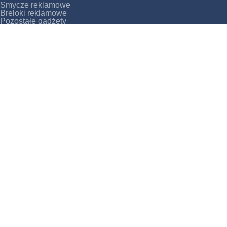
Smycze reklamowe
Breloki reklamowe
Pozostałe gadżety
Portfolio
Blog
Nasz team
Historia naszej firmy
Kontakt
SOCIAL MEDIA
Facebook
Instagram
YouTube
PRZYDATNE I NIEZBĘDNE LINKI
Najczęstsze pytania
Pliki do pobrania
Akcesoria do smyczy, breloków i gadżetów