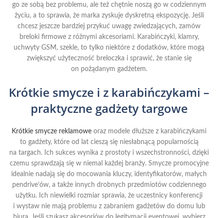
go ze sobą bez problemu, ale też chętnie noszą go w codziennym
życiu, a to sprawia, że marka zyskuje dyskretną ekspozycję. Jeśli
chcesz jeszcze bardziej przykuć uwagę zwiedzających, zamów
breloki firmowe z różnymi akcesoriami. Karabińczyki, klamry,
uchwyty GSM, szekle, to tylko niektóre z dodatków, które mogą
zwiększyć użyteczność breloczka i sprawić, że stanie się
on pożądanym gadżetem.
Krótkie smycze i z karabińczykami –
praktyczne gadżety targowe
Krótkie smycze reklamowe
oraz modele dłuższe z karabińczykami
to gadżety, które od lat cieszą się niesłabnącą popularnością
na targach. Ich sukces wynika z prostoty i wszechstronności, dzięki
czemu sprawdzają się w niemal każdej branży. Smycze promocyjne
idealnie nadają się do mocowania kluczy, identyfikatorów, małych
pendrive’ów, a także innych drobnych przedmiotów codziennego
użytku. Ich niewielki rozmiar sprawia, że uczestnicy konferencji
i wystaw nie mają problemu z zabraniem gadżetów do domu lub
biura. Jeśli szukasz akcesoriów do legitymacji eventowej, wybierz