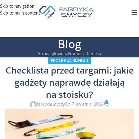
Skip to navigation
Skip to main content
Blog
Strona główna
Promocja biznesu
PROMOCJA BIZNESU
Checklista przed targami: jakie
gadżety naprawdę działają
na stoisku?
0
fabrykasmyczy
On 7 kwietnia, 2026