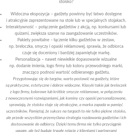
stoisko?
Widoczna ekspozycja – gadżety powinny być łatwo dostępne
i atrakcyjnie zaprezentowane na stole lub w specjalnych stojakach.
Interaktywność – połączenie gadżetów z akcją, np. konkursami lub
quizami, zwiększa szanse na zaangażowanie uczestników.
Pakiety powitalne – łączenie kilku gadżetów w zestaw,
np. breloczka, smyczy i opaski reklamowej, sprawia, że odbiorca
czuje się doceniony i bardziej zapamiętuje markę.
Personalizacja – nawet niewielkie dopasowanie wizualne
np. dodanie imienia, logo firmy lub koloru przewodniego marki,
znacząco podnosi wartość odbieranego gadżetu.
Przygotowując się do targów, warto postawić na gadżety, które
są praktyczne, estetyczne i dobrze widoczne. Klasyki takie jak breloczek
z logo firmy, kolorowe lub krótkie smycze reklamowe, w połączeniu
z nowoczesnymi rozwiązaniami, jak kominy czy opaski personalizowane,
sprawiają, że stoisko staje się atrakcyjne, a marka zapada w pamięć
uczestników. Pamiętaj, że sukces na targach to nie tylko piękne stoisko,
ale przede wszystkim przemyślana strategia rozdawania gadżetów i ich
dostosowanie do odbiorcy. Dzięki temu firma nie tylko przyciągnie
uwagę, ale też buduje trwałe relacje z klientami i partnerami