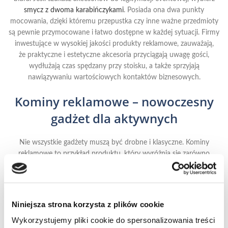
smycz z dwoma karabińczykami
. Posiada ona dwa punkty
mocowania, dzięki któremu przepustka czy inne ważne przedmioty
są pewnie przymocowane i łatwo dostępne w każdej sytuacji. Firmy
inwestujące w wysokiej jakości produkty reklamowe, zauważają,
że praktyczne i estetyczne akcesoria przyciągają uwagę gości,
wydłużają czas spędzany przy stoisku, a także sprzyjają
nawiązywaniu wartościowych kontaktów biznesowych.
Kominy reklamowe – nowoczesny
gadżet dla aktywnych
Nie wszystkie gadżety muszą być drobne i klasyczne. Kominy
reklamowe to przykład produktu, który wyróżnia się zarówno
funkcjonalnością, jak i dużą widocznością na stoisku. Są niezwykle
uniwersalne – sprawdzają się zarówno w sezonie zimowym, jako
element ochrony przed wiatrem i zimnem, jak i w cieplejszych
miesiącach jako lekka opaska na szyję, nakrycie głowy czy element
Niniejsza strona korzysta z plików cookie
stroju sportowego. Dzięki temu uczestnicy wydarzeń branżowych
Wykorzystujemy pliki cookie do spersonalizowania treści
chętnie sięgają po nie, dostrzegając praktyczne zastosowanie