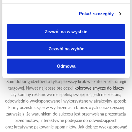
kreatywnych kolorów, nadruków, logo oraz krótkich haseł
promocyjnych, opaski stają się atrakcyjnym gadżetem,
Pokaż szczegóły
który przyciąga uwagę i jest chętnie noszony przez odbiorców. Taki
subtelny branding pozwala na budowanie rozpoznawalności marki
Zezwól na wszystkie
bez nachalnej promocji – uczestnik wydarzenia nosi opaskę, a logo
firmy pojawia się w jego otoczeniu, zwiększając świadomość marki
w naturalny sposób.
Zezwól na wybór
Jak zwiększyć efektywność
gadżetów na stoisku?
Odmowa
Sam dobór gadżetów to tylko pierwszy krok w skutecznej strategii
targowej. Nawet najlepsze breloczki,
kolorowe smycze do kluczy
czy kominy reklamowe nie spełnią swojej roli, jeśli nie zostaną
odpowiednio wyeksponowane i wykorzystane w atrakcyjny sposób.
Firmy uczestniczące w wydarzeniach branżowych coraz częściej
zauważają, że warunkiem do sukcesu jest przemyślana prezentacja
przedmiotów, interaktywne podejście do odwiedzających
oraz kreatywne pakowanie upominków. Jak dobrze wyeksponować