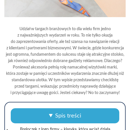
Udział w targach branżowych to dla wielu firm jedno
z najważniejszych wydarzeń w roku. To nie tylko okazja
do zaprezentowania oferty, ale też szansa na nawiązanie relacji
z klientami i partnerami biznesowymi. W świecie, gdzie konkurencja
jest ogromna, fundamentem do sukcesu staje się atrakcyjne stoisko,
jak również odpowiednio dobrane gadżety reklamowe. Dlaczego?
Ponieważ akcesoria pełnią rolę namacalnej wizytówki marki,
która zostaje w pamięci uczestników wydarzenia znacznie dłużej niż
standardowa ulotka. W tym wpisie przedstawiamy checklistę
przed targami, wskazując przedmioty naprawdę działające
i przyciągające uwagę gości. Jesteś ciekawy? No to zaczynamy!
Spis treści
Breloczek z logo firmy – klasyka, która wciąż działa